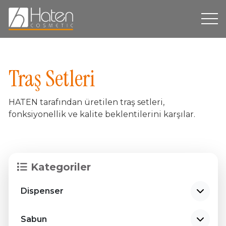
Hakkımızda
Traş Setleri
Üretim
HATEN tarafından üretilen traş setleri,
Dispenser
fonksiyonellik ve kalite beklentilerini karşılar.
Ürün Grupları
Markalarımız
Kategoriler
Sürdürülebilirlik
Dispenser
İletişim
TR
Sabun