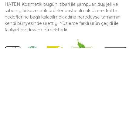
HATEN Kozmetik bugün itibari ile şampuan,duş jeli ve
sabun gibi kozmetik ürünler başta olmak üzere. kalite
hedeflerine bağlı kalabilmek adına neredeyse tamamını
kendi bünyesinde ürettiği Yüzlerce farklı ürün çeşidi ile
faaliyetine devam etmektedir.
Site Haritası
Anasayfa
Hakkımızda
Üretim
Ürünler
Sürdürülebilirlik