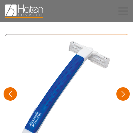
Hakkımızda
Üretim
Dispenser
Ürün Grupları
Markalarımız
Sürdürülebilirlik
İletişim
EN
EN
RU
RU