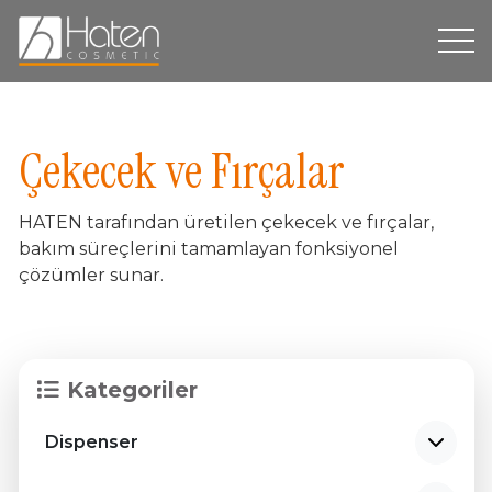
Hakkımızda
Çekecek ve Fırçalar
Üretim
HATEN tarafından üretilen çekecek ve fırçalar,
Dispenser
bakım süreçlerini tamamlayan fonksiyonel
çözümler sunar.
Ürün Grupları
Markalarımız
Sürdürülebilirlik
Kategoriler
İletişim
Dispenser
TR