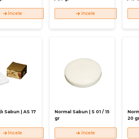
İncele
İncele
lı Sabun | AS 17
Normal Sabun | S 01 / 15
Norm
gr
20 g
İncele
İncele