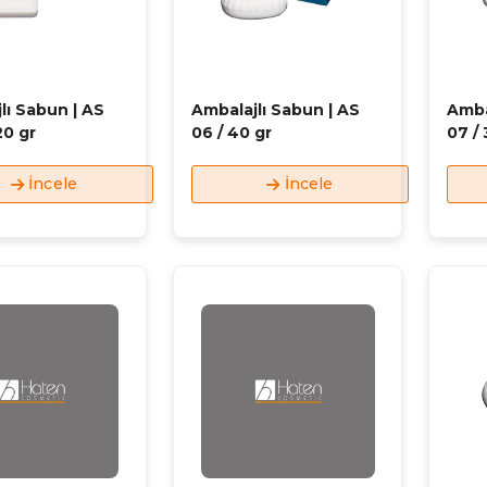
lı Sabun | AS
Ambalajlı Sabun | AS
Amba
20 gr
06 / 40 gr
07 / 
İncele
İncele