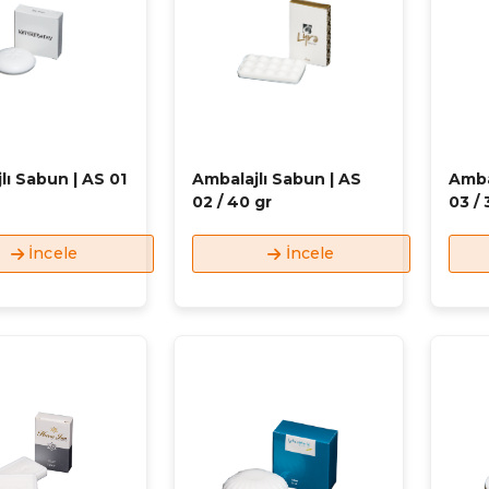
lı Sabun | AS 01
Ambalajlı Sabun | AS
Amba
02 / 40 gr
03 / 
İncele
İncele