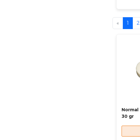
«
1
2
Normal 
30 gr