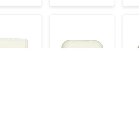
Sabun | S 08 /
Normal Sabun | S 09 /
Norm
20 gr
30 g
İncele
İncele