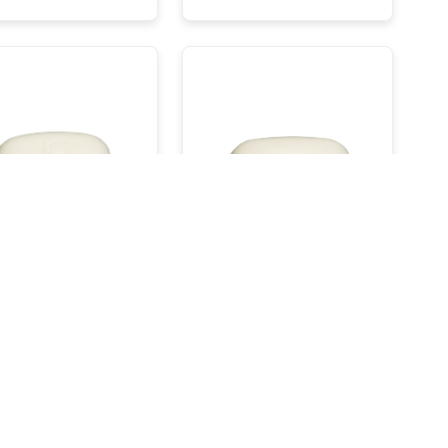
al Sabun | S 10 /
Normal Sabun | S 11 /
r
40 gr
İncele
İncele