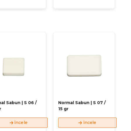
al Sabun | S 06 /
Normal Sabun | S 07 /
r
15 gr
İncele
İncele