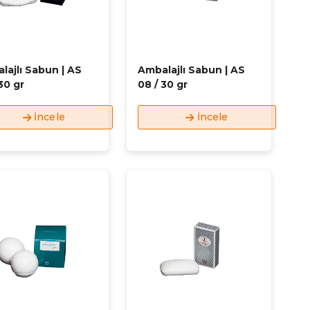
lajlı Sabun | AS
Ambalajlı Sabun | AS
30 gr
08 / 30 gr
İncele
İncele