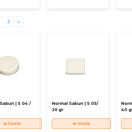
3
»
Sabun | S 04 /
Normal Sabun | S 05/
Norm
20 gr
40 g
İncele
İncele