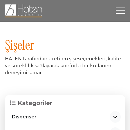
Hakkımızda
Şişeler
Üretim
HATEN tarafından üretilen şişeseçenekleri, kalite
Dispenser
ve süreklilik sağlayarak konforlu bir kullanım
deneyimi sunar.
Ürün Grupları
Markalarımız
Sürdürülebilirlik
Kategoriler
İletişim
Dispenser
TR