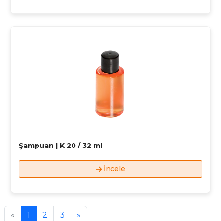
Şampuan | K 20 / 32 ml
İncele
«
1
2
3
»