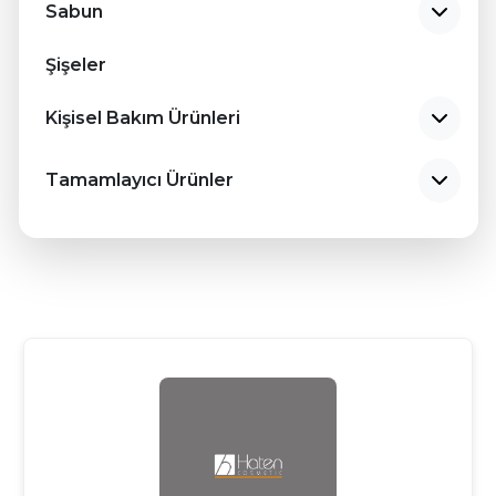
Sabun
TR
EN
Şişeler
RU
Kişisel Bakım Ürünleri
Tamamlayıcı Ürünler