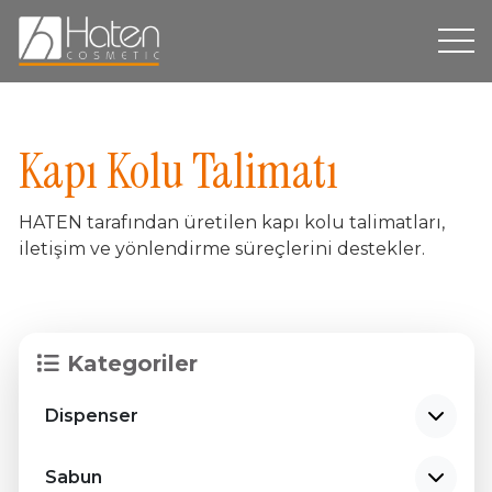
Hakkımızda
Kapı Kolu Talimatı
Üretim
HATEN tarafından üretilen kapı kolu talimatları,
Dispenser
iletişim ve yönlendirme süreçlerini destekler.
Ürün Grupları
Markalarımız
Kategoriler
Sürdürülebilirlik
Dispenser
İletişim
TR
Sabun