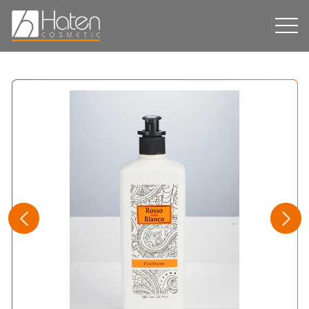
Hakkımızda
Üretim
Dispenser
Ürün Grupları
Markalarımız
Sürdürülebilirlik
İletişim
EN
EN
RU
RU