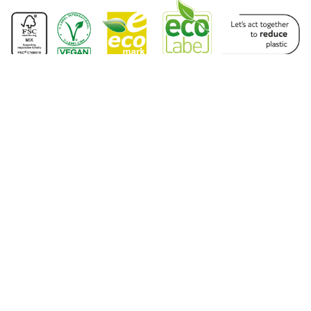
Site Haritası
Anasayfa
Hakkımızda
Üretim
Ürünler
Sürdürülebilirlik
İletişim
Ürün Grupları
Dispenser