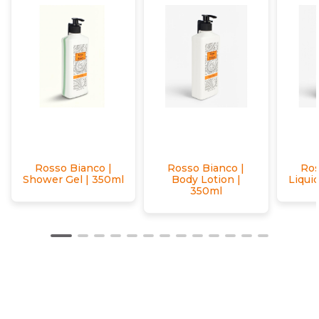
Rosso Bianco |
Rosso Bianco |
Ros
Shower Gel | 350ml
Body Lotion |
Liqui
350ml